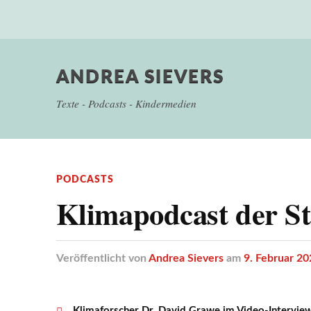
ANDREA SIEVERS
Texte - Podcasts - Kindermedien
PODCASTS
Klimapodcast der St
Veröffentlicht
von
Andrea Sievers
am
9. Februar 20
Klimaforscher Dr. David Grawe im Video-Intervie