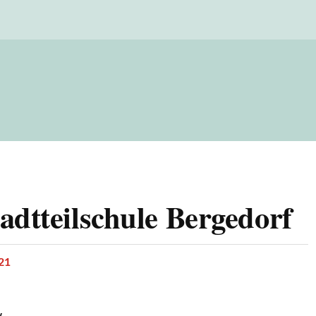
adtteilschule Bergedorf
21
w