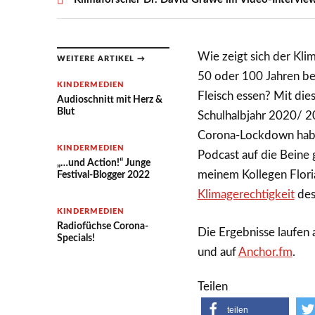
Wie zeigt sich der Kl
WEITERE ARTIKEL →
50 oder 100 Jahren be
KINDERMEDIEN
Fleisch essen? Mit die
Audioschnitt mit Herz &
Blut
Schulhalbjahr 2020/ 2
Corona-Lockdown haben
KINDERMEDIEN
Podcast auf die Beine 
„…und Action!“ Junge
meinem Kollegen Flori
Festival-Blogger 2022
Klimagerechtigkeit
des
KINDERMEDIEN
Radiofüchse Corona-
Die Ergebnisse laufen 
Specials!
und auf
Anchor.fm
.
Teilen
teilen