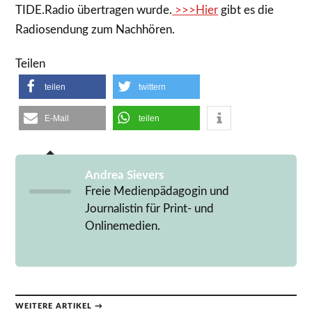
ihr
seiner
im
TIDE.Radio übertragen wurde.
>>>Hier
gibt es die
auf
Meinung.
Interview
Radiosendung zum Nachhören.
www.michelmoviekids.de
Teilen
teilen
twittern
E-Mail
teilen
Andrea Sievers
Freie Medienpädagogin und
Journalistin für Print- und
Onlinemedien.
WEITERE ARTIKEL →