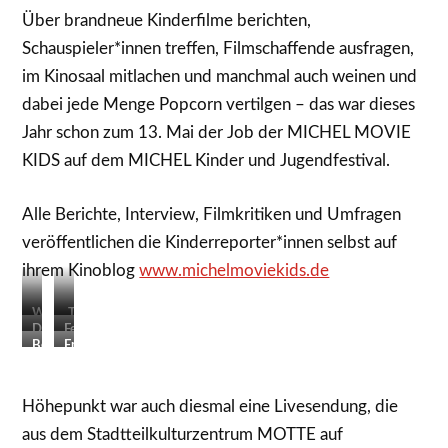
Über brandneue Kinderfilme berichten,
Schauspieler*innen treffen, Filmschaffende ausfragen,
im Kinosaal mitlachen und manchmal auch weinen und
dabei jede Menge Popcorn vertilgen – das war dieses
Jahr schon zum 13. Mai der Job der MICHEL MOVIE
KIDS auf dem MICHEL Kinder und Jugendfestival.
Alle Berichte, Interview, Filmkritiken und Umfragen
veröffentlichen die Kinderreporter*innen selbst auf
ihrem Kinoblog
www.michelmoviekids.de
Was
„Träume
dieser
Die
sind
Felix
Froschexperte
neuen
Bennet
wie
schneidet
Emanuela
auf
Pfefferkörner!
und
wilde
noch
und
dem
Emilia
Tiger“
schnell
Sean
MICHEL
fragen
–
das
beim
Höhepunkt war auch diesmal eine Livesendung, die
Filmfest
das
Regisseur
Interview
Moderationstraining.
macht?
Publikum
und
fertig.
aus dem Stadtteilkulturzentrum MOTTE auf
Erfahrt
nach
Hauptdarsteller*in