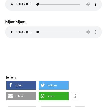
MjamMjam:
Teilen
teilen
twittern
E-Mail
teilen