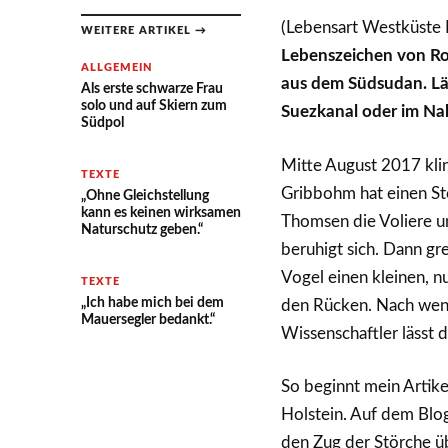
(Lebensart Westküste 
WEITERE ARTIKEL →
Lebenszeichen von Rob
ALLGEMEIN
aus dem Südsudan. Län
Als erste schwarze Frau
solo und auf Skiern zum
Suezkanal oder im Nah
Südpol
Mitte August 2017 klin
TEXTE
Gribbohm hat einen Sto
„Ohne Gleichstellung
kann es keinen wirksamen
Thomsen die Voliere u
Naturschutz geben.“
beruhigt sich. Dann gr
Vogel einen kleinen, n
TEXTE
„Ich habe mich bei dem
den Rücken. Nach weni
Mauersegler bedankt.“
Wissenschaftler lässt d
So beginnt mein Artike
Holstein. Auf dem Blo
den Zug der Störche üb