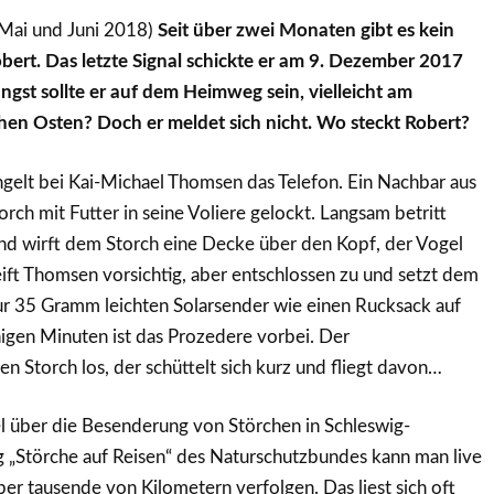
Mai und Juni 2018)
Seit über zwei Monaten gibt es kein
ert. Das letzte Signal schickte er am 9. Dezember 2017
gst sollte er auf dem Heimweg sein, vielleicht am
en Osten? Doch er meldet sich nicht. Wo steckt Robert?
gelt bei Kai-Michael Thomsen das Telefon. Ein Nachbar aus
rch mit Futter in seine Voliere gelockt. Langsam betritt
nd wirft dem Storch eine Decke über den Kopf, der Vogel
eift Thomsen vorsichtig, aber entschlossen zu und setzt dem
ur 35 Gramm leichten Solarsender wie einen Rucksack auf
gen Minuten ist das Prozedere vorbei. Der
en Storch los, der schüttelt sich kurz und fliegt davon…
l über die Besenderung von Störchen in Schleswig-
g „Störche auf Reisen“ des Naturschutzbundes kann man live
er tausende von Kilometern verfolgen. Das liest sich oft