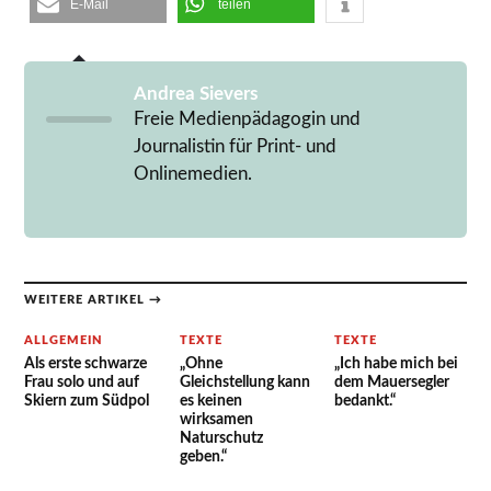
E-Mail
teilen
Andrea Sievers
Freie Medienpädagogin und
Journalistin für Print- und
Onlinemedien.
WEITERE ARTIKEL →
ALLGEMEIN
TEXTE
TEXTE
Als erste schwarze
„Ohne
„Ich habe mich bei
Frau solo und auf
Gleichstellung kann
dem Mauersegler
Skiern zum Südpol
es keinen
bedankt.“
wirksamen
Naturschutz
geben.“