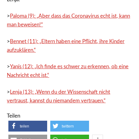
>
Paloma (9): „Aber dass das Coronavirus echt ist, kann
man beweisen!“
>
Bennet (11): „Eltern haben eine Pflicht, ihre Kinder
aufzuklären.“
>
Yanís (12): „Ich finde es schwer zu erkennen, ob eine
Nachricht echt ist.“
>
Lenja (13): „Wenn du der Wissenschaft nicht
vertraust, kannst du niemandem vertrauen.“
Teilen
teilen
twittern