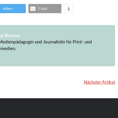
twittern
E-Mail
a Sievers
Medienpädagogin und Journalistin für Print- und
emedien.
Nächster Artikel