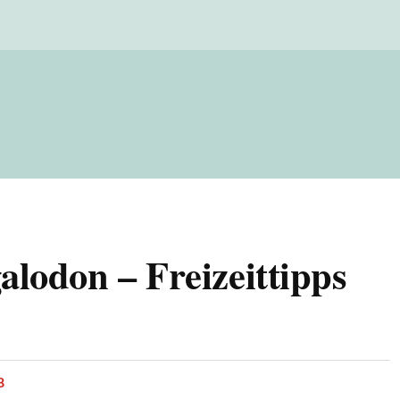
lodon – Freizeittipps
8