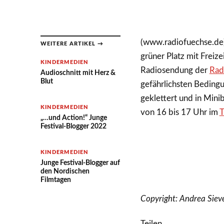
(www.radiofuechse.de)
WEITERE ARTIKEL →
grüner Platz mit Freiz
KINDERMEDIEN
Radiosendung der
Rad
Audioschnitt mit Herz &
Blut
gefährlichsten Bedingu
geklettert und in Mini
KINDERMEDIEN
von 16 bis 17 Uhr im
T
„…und Action!“ Junge
Festival-Blogger 2022
KINDERMEDIEN
Junge Festival-Blogger auf
den Nordischen
Filmtagen
Copyright: Andrea Siev
Teilen